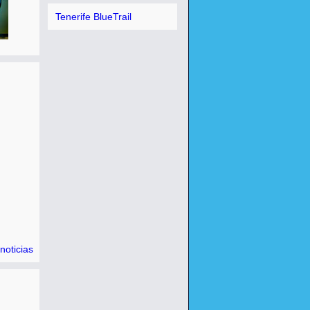
Tenerife BlueTrail
noticias