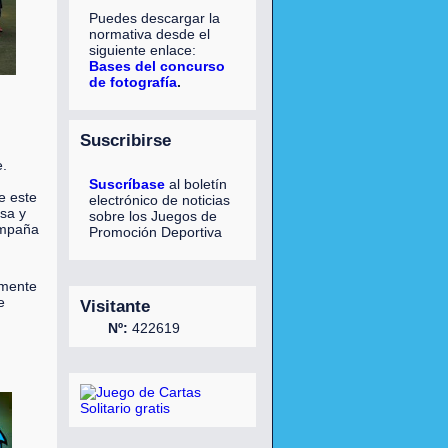
Puedes descargar la
normativa desde el
siguiente enlace:
Bases del concurso
de fotografía
.
Suscribirse
.
Suscríbase
al boletín
e este
electrónico de noticias
sa y
sobre los Juegos de
ampaña
Promoción Deportiva
amente
e
Visitante
Nº:
422619