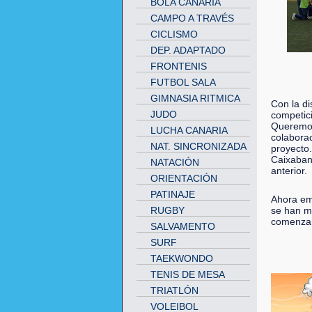
BOLA CANARIA
CAMPO A TRAVÉS
CICLISMO
DEP. ADAPTADO
FRONTENIS
FUTBOL SALA
GIMNASIA RITMICA
Con la di
JUDO
competic
Queremos
LUCHA CANARIA
colaborac
NAT. SINCRONIZADA
proyecto.
Caixaban
NATACIÓN
anterior.
ORIENTACIÓN
PATINAJE
Ahora em
RUGBY
se han m
comenzar
SALVAMENTO
SURF
TAEKWONDO
TENIS DE MESA
TRIATLÓN
VOLEIBOL