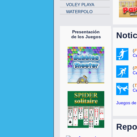
VOLEY PLAYA
WATERPOLO
Presentación
Notic
de los Juegos
(
F
Ce
(
P
Ce
(
Ce
Juegos de
Repo