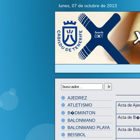
lunes, 07 de octubre de 2013
AJEDREZ
ATLETISMO
Acta de Aje
B�DMINTON
Acta de B�
BALONMANO
BALONMANO PLAYA
Acta de Bol
BEISBOL