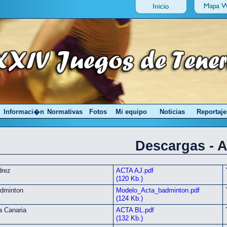
Informaci�n
Normativas
Fotos
Mi equipo
Noticias
Reportaje
Descargas - A
drez
ACTA AJ.pdf
(120 Kb.)
dminton
Modelo_Acta_badminton.pdf
(124 Kb.)
a Canaria
ACTA BL.pdf
(132 Kb.)