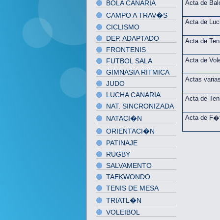
BOLA CANARIA
Acta de Ba
CAMPO A TRAV�S
Acta de Luc
CICLISMO
DEP. ADAPTADO
Acta de Ten
FRONTENIS
FUTBOL SALA
Acta de Vole
GIMNASIA RITMICA
Actas varia
JUDO
LUCHA CANARIA
Acta de Ten
NAT. SINCRONIZADA
NATACI�N
Acta de F�t
ORIENTACI�N
PATINAJE
RUGBY
SALVAMENTO
TAEKWONDO
TENIS DE MESA
TRIATL�N
VOLEIBOL