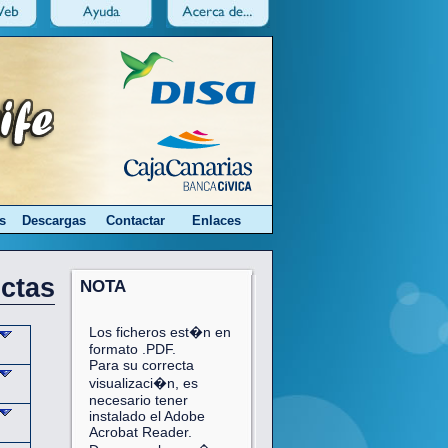
s
Descargas
Contactar
Enlaces
ctas
NOTA
Los ficheros est�n en
formato .PDF.
Para su correcta
visualizaci�n, es
necesario tener
instalado el Adobe
Acrobat Reader.