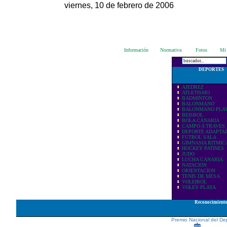
viernes, 10 de febrero de 2006
Información
Normativa
Fotos
Mi 
DEPORTES
AJEDREZ
ATLETISMO
BADMINTON
BALONMANO
BALONMANO PLA
BEISBOL
BOLA CANARIA
CAMPO A TRAVES
DEPORTE ADAPTA
FUTBOL SALA
GIMNASIA RITMIC
HOCKEY PATINES
JUDO
LUCHA CANARIA
NATACION
ORIENTACION
TENIS DE MESA
VOLEIBOL
VOLEY PLAYA
Reconocimient
Premio Nacional del De