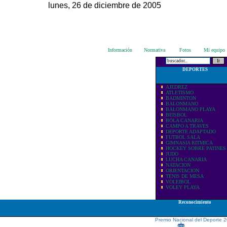
lunes, 26 de diciembre de 2005
Información
Normativa
Fotos
Mi equipo
DEPORTES
AJEDREZ
ATLETISMO
BADMINTON
BALONMANO
BALONMANO PLAYA
BEISBOL
BOLA CANARIA
CAMPO A TRAVES
DEPORTE ADAPTADO
FUTBOL SALA
GIMNASIA RITMICA
HOCKEY SOBRE PATINES
JUDO
LUCHA CANARIA
NATACION
ORIENTACION
TENIS DE MESA
VOLEIBOL
VOLEY PLAYA
Reconocimiento
Premio Nacional del Deporte 