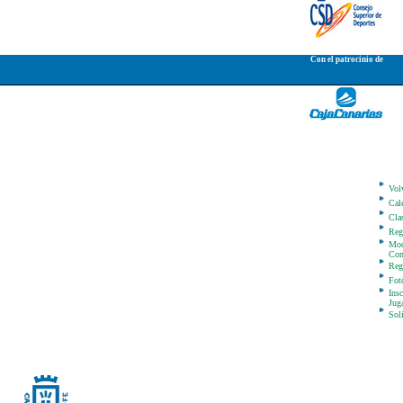
Con el patrocinio de
Vol
Cal
Clas
Reg
Mod
Com
Reg
Fot
Ins
Jug
Sol