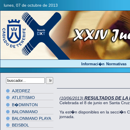
lunes, 07 de octubre de 2013
Informaci�n
Normativas
AJEDREZ
ATLETISMO
RESULTADOS DE LA 
(10/06/2013)
Celebrada el 8 de junio en Santa Cruz
B�DMINTON
BALONMANO
Ya est�n disponibles en la secci�n Cl
jornada.
BALONMANO PLAYA
BEISBOL