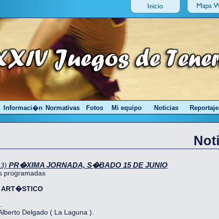
Informaci�n
Normativas
Fotos
Mi equipo
Noticias
Reportaje
Not
PR�XIMA JORNADA, S�BADO 15 DE JUNIO
13)
es programadas
E ART�STICO
.
lberto Delgado ( La Laguna ).