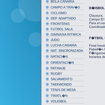
BOLA CANARIA
CAMPO A TRAV�S
B�ISBOL
CICLISMO
Clausura.
DEP. ADAPTADO
Campo El B
Para el us
FRONTENIS
Coordinado
FUTBOL SALA
GIMNASIA RITMICA
F�TBOL 
JUDO
LUCHA CANARIA
Final Insul
Pabell�n M
NAT. SINCRONIZADA
P�nganse e
NATACI�N
horarios de
ORIENTACI�N
PATINAJE
RUGBY
SALVAMENTO
TAEKWONDO
TENIS DE MESA
TRIATL�N
VOLEIBOL