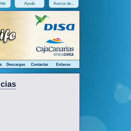
s
Descargas
Contactar
Enlaces
icias