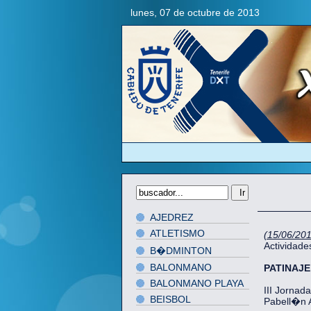
lunes, 07 de octubre de 2013
AJEDREZ
ATLETISMO
(15/06/20
Actividad
B�DMINTON
BALONMANO
PATINAJ
BALONMANO PLAYA
III Jornada
BEISBOL
Pabell�n A