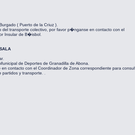
urgado ( Puerto de la Criuz ).
o del transporte colectivo, por favor p�nganse en contacto con el
r Insular de B�isbol.
SALA
ar.
unicipal de Deportes de Granadilla de Abona.
n contacto con el Coordinador de Zona correspondiente para consul
 partidos y transporte. .