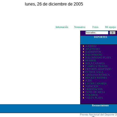
lunes, 26 de diciembre de 2005
Información
Normativa
Fotos
Mi equipo
DEPORTES
AJEDREZ
ATLETISMO
BADMINTON
BALONMANO
BALONMANO PLAYA
BEISBOL
BOLA CANARIA
CAMPO A TRAVES
DEPORTE ADAPTADO
FUTBOL SALA
GIMNASIA RITMICA
HOCKEY PATINES
JUDO
LUCHA CANARIA
NATACION
ORIENTACION
TENIS DE MESA
VOLEIBOL
VOLEY PLAYA
Reconocimiento
Premio Nacional del Deporte 