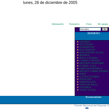
lunes, 26 de diciembre de 2005
Información
Normativa
Fotos
Mi equipo
DEPORTES
AJEDREZ
ATLETISMO
BADMINTON
BALONMANO
BALONMANO PLAYA
BEISBOL
BOLA CANARIA
CAMPO A TRAVES
DEPORTE ADAPTADO
FUTBOL SALA
GIMNASIA RITMICA
HOCKEY SOBRE PATINES
JUDO
LUCHA CANARIA
NATACION
ORIENTACION
TENIS DE MESA
VOLEIBOL
VOLEY PLAYA
Reconocimiento
Premio Nacional del Deporte 