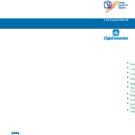
Con el patrocinio de
Vol
Cal
Clas
Res
Reg
Mod
Com
Reg
Fot
Ins
Jug
Sol