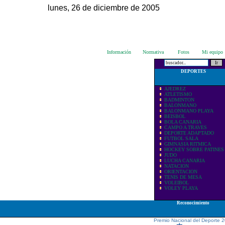
lunes, 26 de diciembre de 2005
Información
Normativa
Fotos
Mi equipo
DEPORTES
AJEDREZ
ATLETISMO
BADMINTON
BALONMANO
BALONMANO PLAYA
BEISBOL
BOLA CANARIA
CAMPO A TRAVES
DEPORTE ADAPTADO
FUTBOL SALA
GIMNASIA RITMICA
HOCKEY SOBRE PATINES
JUDO
LUCHA CANARIA
NATACION
ORIENTACION
TENIS DE MESA
VOLEIBOL
VOLEY PLAYA
Reconocimiento
Premio Nacional del Deporte 